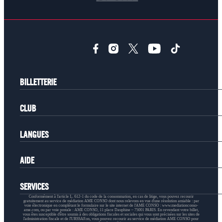
BILLETTERIE
CLUB
LANGUES
AIDE
SERVICES
Conformément à l'article L. 612-1 du code de la consommation, en cas de litige, vous pouvez recourir
gratuitement au service de médiation AME CONSO dont nous relevons en vue d'une résolution amiable : par
voie électronique en complétant le formulaire sur le site internet de l'AME CONSO : www.mediationconso-
ame.com, ou par voie postale : AME CONSO, 11 place Dauphine – 75001 PARIS. En revendant votre billet,
vous êtes susceptible d'être soumis à des obligations fiscales et sociales qui vous sont précisées sur les sites de
l'administration fiscale et de l'URSSAF.on, vous pouvez recourir au service de médiation AME CONSO pour